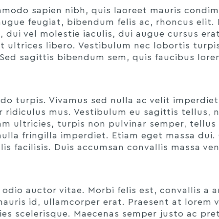
 commodo sapien nibh, quis laoreet mauris cond
augue feugiat, bibendum felis ac, rhoncus elit.
, dui vel molestie iaculis, dui augue cursus erat
it ultrices libero. Vestibulum nec lobortis tur
. Sed sagittis bibendum sem, quis faucibus lore
 turpis. Vivamus sed nulla ac velit imperdie
ridiculus mus. Vestibulum eu sagittis tellus, n
am ultricies, turpis non pulvinar semper, tellus
lla fringilla imperdiet. Etiam eget massa dui. Cr
lis facilisis. Duis accumsan convallis massa ve
io auctor vitae. Morbi felis est, convallis a ar
mauris id, ullamcorper erat. Praesent at lorem v
ies scelerisque. Maecenas semper justo ac preti