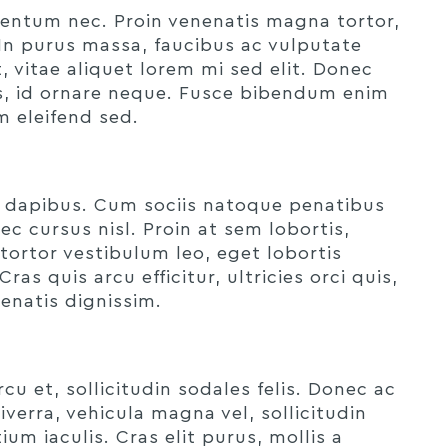
imentum nec. Proin venenatis magna tortor,
 In purus massa, faucibus ac vulputate
, vitae aliquet lorem mi sed elit. Donec
pis, id ornare neque. Fusce bibendum enim
m eleifend sed.
t dapibus. Cum sociis natoque penatibus
ec cursus nisl. Proin at sem lobortis,
 tortor vestibulum leo, eget lobortis
as quis arcu efficitur, ultricies orci quis,
nenatis dignissim.
cu et, sollicitudin sodales felis. Donec ac
iverra, vehicula magna vel, sollicitudin
um iaculis. Cras elit purus, mollis a