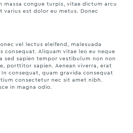
um massa congue turpis, vitae dictum arcu
et varius est dolor eu metus. Donec
 Donec vel lectus eleifend, malesuada
elis consequat. Aliquam vitae leo eu neque
lla sed sapien tempor vestibulum non non
e, porttitor sapien. Aenean viverra, erat
. In consequat, quam gravida consequat
retium consectetur nec sit amet nibh.
usce in magna odio.