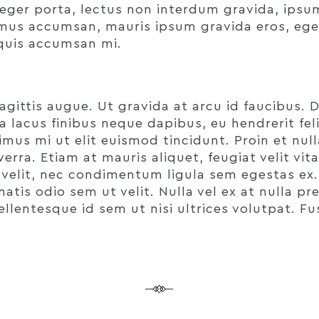
nteger porta, lectus non interdum gravida, ips
aximus accumsan, mauris ipsum gravida eros, eg
m quis accumsan mi.
 sagittis augue. Ut gravida at arcu id faucibus.
rra lacus finibus neque dapibus, eu hendrerit f
imus mi ut elit euismod tincidunt. Proin et nu
rra. Etiam at mauris aliquet, feugiat velit vita
velit, nec condimentum ligula sem egestas ex
atis odio sem ut velit. Nulla vel ex at nulla p
llentesque id sem ut nisi ultrices volutpat. F